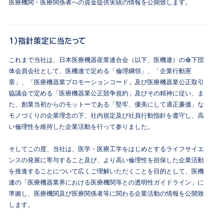
医療機関・医療関係者への資金提供実績の情報を公開致します。
1）指針策定に当たって
これまで当社は、日本医療機器産業連合会（以下、医機連）の傘下団
体会員会社として、医機連で定める「倫理綱領」、「企業行動憲
章」、「医療機器業プロモーションコード」及び医療機器業公正取引
協議会で定める「医療機器業公正競争規約」及びその精神に従い、ま
た、創業当初からのモットーである「堅牢、優美にして適正廉価」な
モノづくりの企業理念の下、社内規定及び社員行動指針を遵守し、高
い倫理性を維持した企業活動を行って参りました。
そしてこの度、当社は、医学・医療工学をはじめとするライフサイエ
ンスの発展に寄与すること及び、より高い倫理性を担保した企業活動
を推進することについて広くご理解いただくことを目的として、医機
連の「医療機器業界における医療機関等との透明性ガイドライン」に
準拠し、医療機関及び医療関係者等に関わる企業活動の情報を公開致
します。