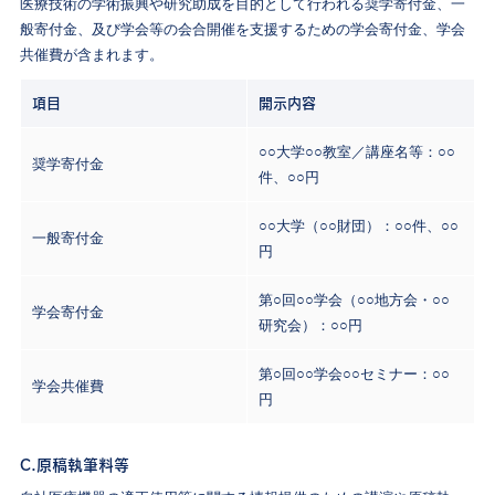
医療技術の学術振興や研究助成を目的として行われる奨学寄付金、一
般寄付金、及び学会等の会合開催を支援するための学会寄付金、学会
共催費が含まれます。
項目
開示内容
○○大学○○教室／講座名等：○○
奨学寄付金
件、○○円
○○大学（○○財団）：○○件、○○
一般寄付金
円
第○回○○学会（○○地方会・○○
学会寄付金
研究会）：○○円
第○回○○学会○○セミナー：○○
学会共催費
円
C.原稿執筆料等